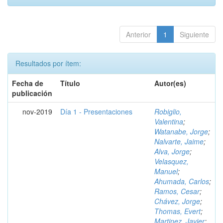
Anterior
1
Siguiente
Resultados por ítem:
Fecha de
Título
Autor(es)
publicación
nov-2019
Día 1 - Presentaciones
Robiglio,
Valentina
;
Watanabe, Jorge
;
Nalvarte, Jaime
;
Alva, Jorge
;
Velasquez,
Manuel
;
Ahumada, Carlos
;
Ramos, Cesar
;
Chávez, Jorge
;
Thomas, Evert
;
Martinez, Javier
;