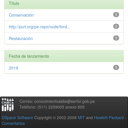
Título
Conservación
1
http://purl.org/pe-repo/ocde/ford...
1
Restauración
1
Fecha de lanzamiento
2019
1
Correo: conocimientoaldia@serfor.gob.pe
Teléfono: (511) 2259005 anexo 605
DSpace Software
Copyright © 2002-2008
MIT
and
Hewlett-Packard
-
Comentarios