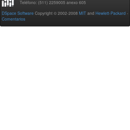
Teléfono: (511) 2259005 anexo 605
DSpace Software
Copyright © 2002-2008
MIT
and
Hewlett-Packard
-
Comentarios