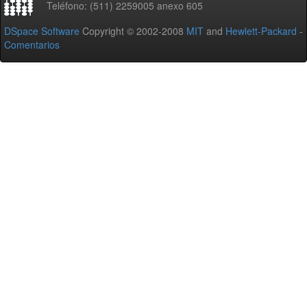
Teléfono: (511) 2259005 anexo 605
DSpace Software
Copyright © 2002-2008
MIT
and
Hewlett-Packard
-
Comentarios