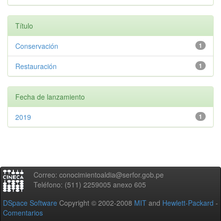
Título
Conservación
1
Restauración
1
Fecha de lanzamiento
2019
1
Correo: conocimientoaldia@serfor.gob.pe
Teléfono: (511) 2259005 anexo 605
DSpace Software
Copyright © 2002-2008
MIT
and
Hewlett-Packard
-
Comentarios