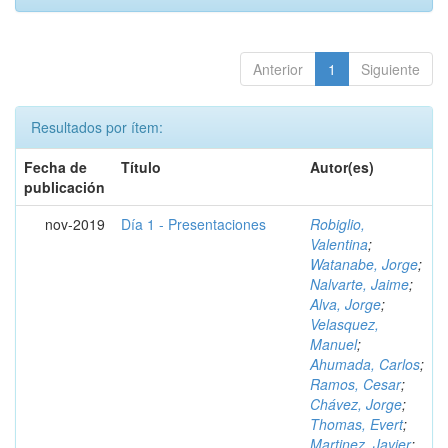
Anterior
1
Siguiente
Resultados por ítem:
Fecha de
Título
Autor(es)
publicación
nov-2019
Día 1 - Presentaciones
Robiglio,
Valentina
;
Watanabe, Jorge
;
Nalvarte, Jaime
;
Alva, Jorge
;
Velasquez,
Manuel
;
Ahumada, Carlos
;
Ramos, Cesar
;
Chávez, Jorge
;
Thomas, Evert
;
Martinez, Javier
;