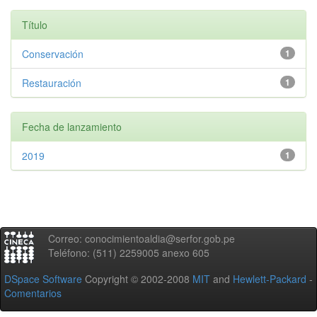
Título
Conservación
1
Restauración
1
Fecha de lanzamiento
2019
1
Correo: conocimientoaldia@serfor.gob.pe
Teléfono: (511) 2259005 anexo 605
DSpace Software
Copyright © 2002-2008
MIT
and
Hewlett-Packard
-
Comentarios