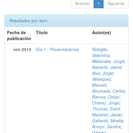
Anterior
1
Siguiente
Resultados por ítem:
Fecha de
Título
Autor(es)
publicación
nov-2019
Día 1 - Presentaciones
Robiglio,
Valentina
;
Watanabe, Jorge
;
Nalvarte, Jaime
;
Alva, Jorge
;
Velasquez,
Manuel
;
Ahumada, Carlos
;
Ramos, Cesar
;
Chávez, Jorge
;
Thomas, Evert
;
Martinez, Javier
;
Gallardo, Mirella
;
Arroyo, Sandra
;
Gómez,