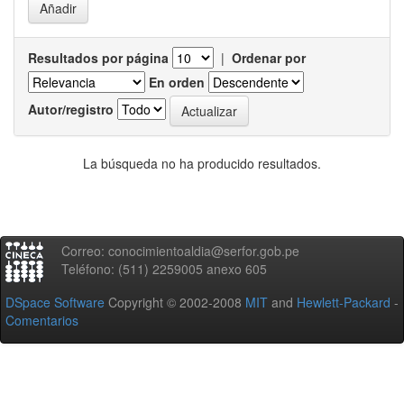
Resultados por página
|
Ordenar por
En orden
Autor/registro
La búsqueda no ha producido resultados.
Correo: conocimientoaldia@serfor.gob.pe
Teléfono: (511) 2259005 anexo 605
DSpace Software
Copyright © 2002-2008
MIT
and
Hewlett-Packard
-
Comentarios