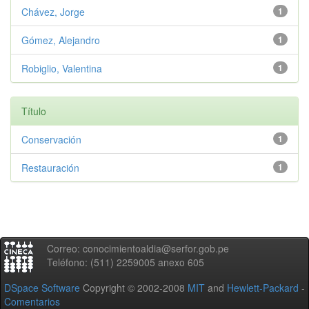
Chávez, Jorge
1
Gómez, Alejandro
1
Robiglio, Valentina
1
Título
Conservación
1
Restauración
1
Correo: conocimientoaldia@serfor.gob.pe
Teléfono: (511) 2259005 anexo 605
DSpace Software
Copyright © 2002-2008
MIT
and
Hewlett-Packard
-
Comentarios