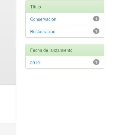
Título
Conservación
1
Restauración
1
Fecha de lanzamiento
2019
1