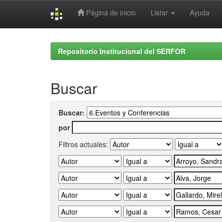
Página de inicio
Listar
Ayuda
Skip
navigation
Repositorio Institucional del SERFOR
Buscar
Buscar:
por
Filtros actuales: