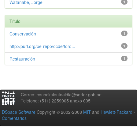
Watanabe, Jorge
1
Título
Conservación
1
http://purl.org/pe-repo/ocde/ford...
1
Restauración
1
Correo: conocimientoaldia@serfor.gob.pe
Teléfono: (511) 2259005 anexo 605
DSpace Software
Copyright © 2002-2008
MIT
and
Hewlett-Packard
-
Comentarios