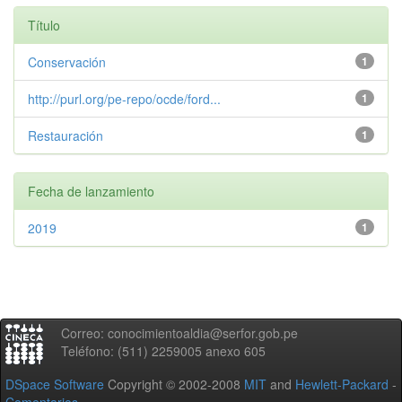
Título
Conservación
1
http://purl.org/pe-repo/ocde/ford...
1
Restauración
1
Fecha de lanzamiento
2019
1
Correo: conocimientoaldia@serfor.gob.pe
Teléfono: (511) 2259005 anexo 605
DSpace Software
Copyright © 2002-2008
MIT
and
Hewlett-Packard
-