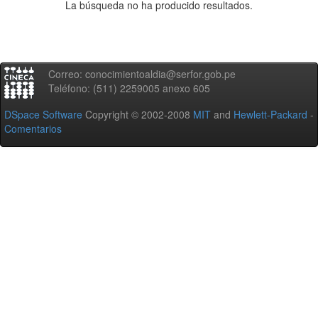
La búsqueda no ha producido resultados.
Correo: conocimientoaldia@serfor.gob.pe
Teléfono: (511) 2259005 anexo 605
DSpace Software
Copyright © 2002-2008
MIT
and
Hewlett-Packard
-
Comentarios