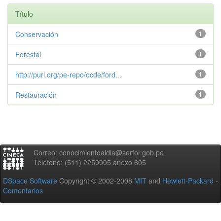
Título
Conservación
1
Forestal
1
http://purl.org/pe-repo/ocde/ford...
1
Restauración
1
Correo: conocimientoaldia@serfor.gob.pe
Teléfono: (511) 2259005 anexo 605
DSpace Software
Copyright © 2002-2008
MIT
and
Hewlett-Packard
-
Comentarios