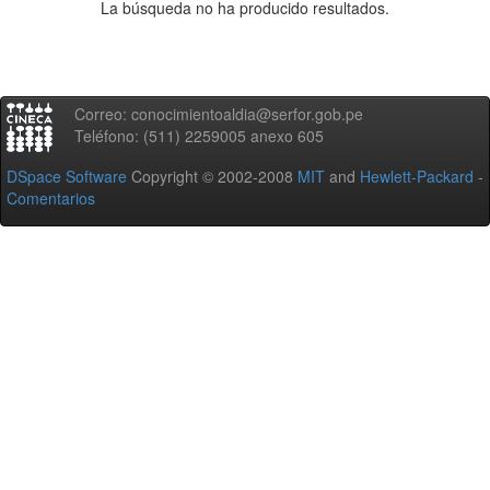
La búsqueda no ha producido resultados.
Correo: conocimientoaldia@serfor.gob.pe
Teléfono: (511) 2259005 anexo 605
DSpace Software
Copyright © 2002-2008
MIT
and
Hewlett-Packard
-
Comentarios