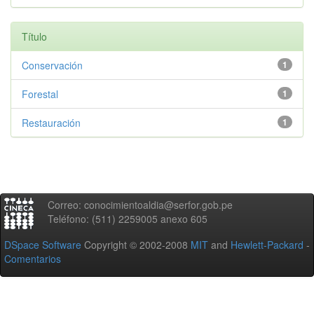
Título
Conservación
1
Forestal
1
Restauración
1
Correo: conocimientoaldia@serfor.gob.pe
Teléfono: (511) 2259005 anexo 605
DSpace Software
Copyright © 2002-2008
MIT
and
Hewlett-Packard
-
Comentarios