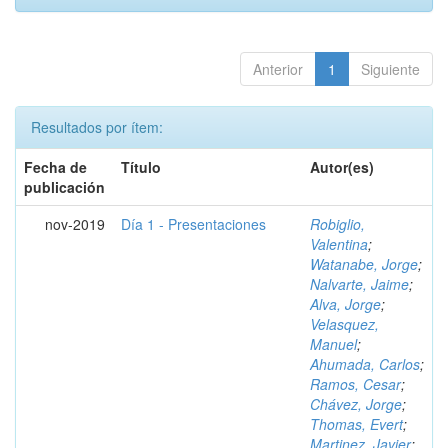
Anterior
1
Siguiente
Resultados por ítem:
Fecha de
Título
Autor(es)
publicación
nov-2019
Día 1 - Presentaciones
Robiglio,
Valentina
;
Watanabe, Jorge
;
Nalvarte, Jaime
;
Alva, Jorge
;
Velasquez,
Manuel
;
Ahumada, Carlos
;
Ramos, Cesar
;
Chávez, Jorge
;
Thomas, Evert
;
Martinez, Javier
;