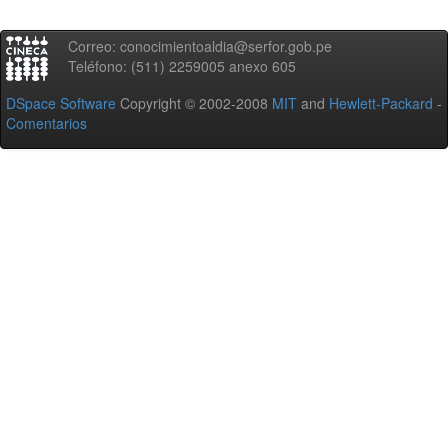
Correo: conocimientoaldia@serfor.gob.pe
Teléfono: (511) 2259005 anexo 605
DSpace Software
Copyright © 2002-2008
MIT
and
Hewlett-Packard
-
Comentarios