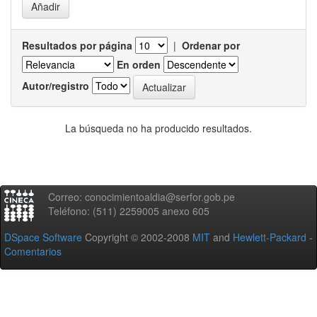
Resultados por página
|
Ordenar por
En orden
Autor/registro
La búsqueda no ha producido resultados.
Correo: conocimientoaldia@serfor.gob.pe
Teléfono: (511) 2259005 anexo 605
DSpace Software
Copyright © 2002-2008
MIT
and
Hewlett-Packard
-
Comentarios