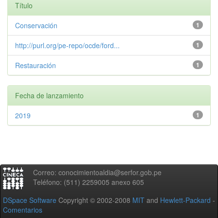
Título
Conservación
1
http://purl.org/pe-repo/ocde/ford...
1
Restauración
1
Fecha de lanzamiento
2019
1
Correo: conocimientoaldia@serfor.gob.pe
Teléfono: (511) 2259005 anexo 605
DSpace Software
Copyright © 2002-2008
MIT
and
Hewlett-Packard
-
Comentarios