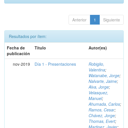
Anterior
1
Siguiente
Resultados por ítem:
Fecha de
Título
Autor(es)
publicación
nov-2019
Día 1 - Presentaciones
Robiglio,
Valentina
;
Watanabe, Jorge
;
Nalvarte, Jaime
;
Alva, Jorge
;
Velasquez,
Manuel
;
Ahumada, Carlos
;
Ramos, Cesar
;
Chávez, Jorge
;
Thomas, Evert
;
Martinez, Javier
;