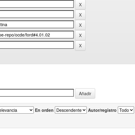
En orden
Autor/registro