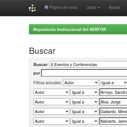
Página de inicio
Listar
Ayuda
Skip
navigation
Repositorio Institucional del SERFOR
Buscar
Buscar:
por
Filtros actuales: