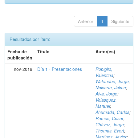
Anterior
1
Siguiente
Resultados por ítem:
Fecha de
Título
Autor(es)
publicación
nov-2019
Día 1 - Presentaciones
Robiglio,
Valentina
;
Watanabe, Jorge
;
Nalvarte, Jaime
;
Alva, Jorge
;
Velasquez,
Manuel
;
Ahumada, Carlos
;
Ramos, Cesar
;
Chávez, Jorge
;
Thomas, Evert
;
Martinez, Javier
;