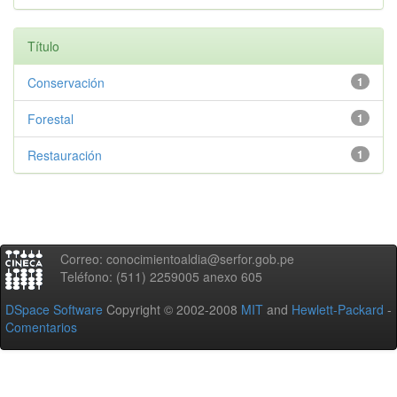
Título
Conservación
1
Forestal
1
Restauración
1
Correo: conocimientoaldia@serfor.gob.pe
Teléfono: (511) 2259005 anexo 605
DSpace Software
Copyright © 2002-2008
MIT
and
Hewlett-Packard
-
Comentarios