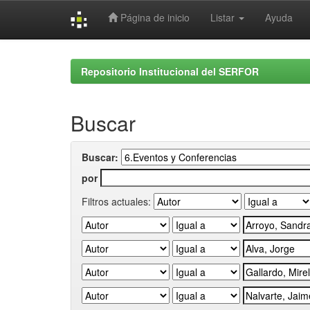
Página de inicio
Listar
Ayuda
Skip
navigation
Repositorio Institucional del SERFOR
Buscar
Buscar:
por
Filtros actuales: