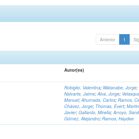
Anterior
1
Si
Autor(es)
Robiglio, Valentina
;
Watanabe, Jorge
;
Nalvarte, Jaime
;
Alva, Jorge
;
Velasqu
Manuel
;
Ahumada, Carlos
;
Ramos, C
Chávez, Jorge
;
Thomas, Evert
;
Martin
Javier
;
Gallardo, Mirella
;
Arroyo, Sand
Gómez, Alejandro
;
Ramos, Haydee