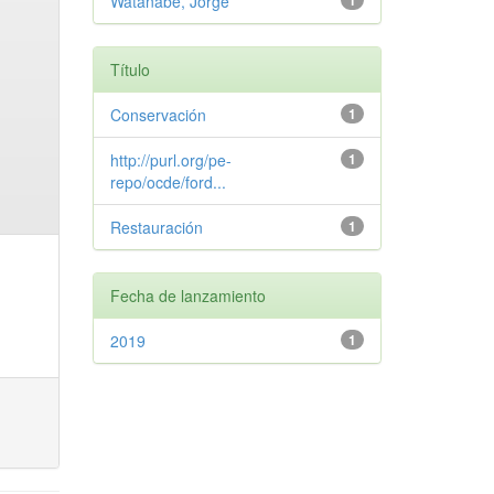
Watanabe, Jorge
1
Título
Conservación
1
http://purl.org/pe-
1
repo/ocde/ford...
Restauración
1
Fecha de lanzamiento
2019
1