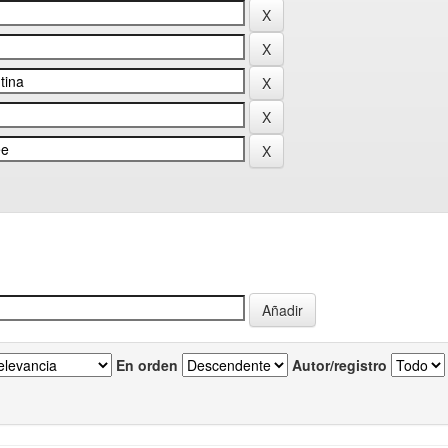
En orden
Autor/registro