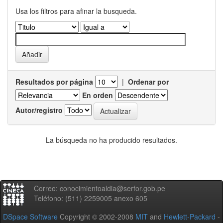
Usa los filtros para afinar la busqueda.
Resultados por página
|
Ordenar por
En orden
Autor/registro
La búsqueda no ha producido resultados.
Correo: conocimientoaldia@serfor.gob.pe
Teléfono: (511) 2259005 anexo 605
DSpace Software
Copyright © 2002-2008
MIT
and
Hewlett-Packard
-