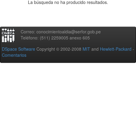
La búsqueda no ha producido resultados.
Correo: conocimientoaldia@serfor.gob.pe
Teléfono: (511) 2259005 anexo 605
DSpace Software
Copyright © 2002-2008
MIT
and
Hewlett-Packard
-
Comentarios