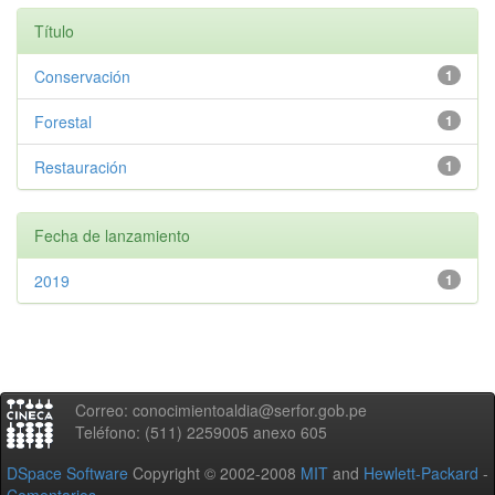
Título
Conservación
1
Forestal
1
Restauración
1
Fecha de lanzamiento
2019
1
Correo: conocimientoaldia@serfor.gob.pe
Teléfono: (511) 2259005 anexo 605
DSpace Software
Copyright © 2002-2008
MIT
and
Hewlett-Packard
-