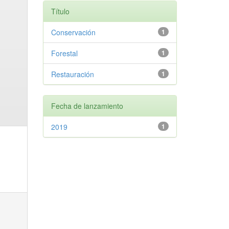
Título
Conservación
1
Forestal
1
Restauración
1
Fecha de lanzamiento
2019
1