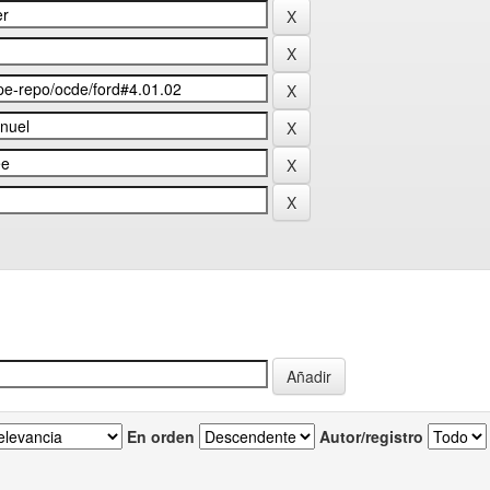
En orden
Autor/registro