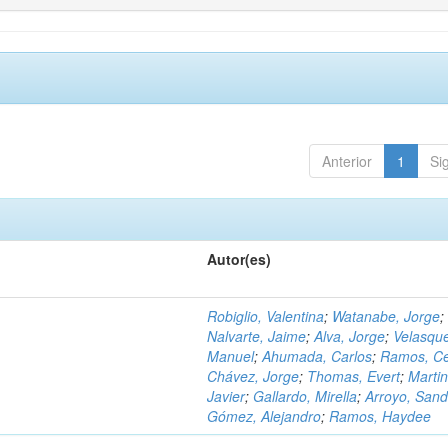
Anterior
1
Si
Autor(es)
Robiglio, Valentina
;
Watanabe, Jorge
;
Nalvarte, Jaime
;
Alva, Jorge
;
Velasqu
Manuel
;
Ahumada, Carlos
;
Ramos, C
Chávez, Jorge
;
Thomas, Evert
;
Martin
Javier
;
Gallardo, Mirella
;
Arroyo, Sand
Gómez, Alejandro
;
Ramos, Haydee