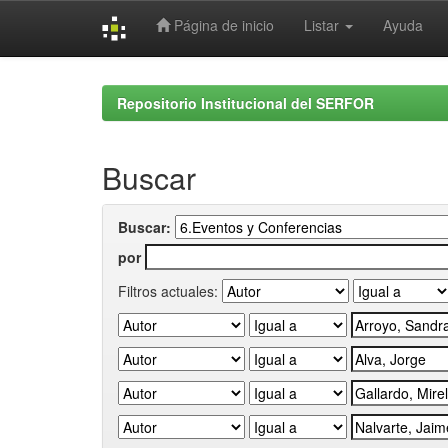
Página de inicio
Listar
Ayuda
Skip
navigation
Repositorio Institucional del SERFOR
Buscar
Buscar:
por
Filtros actuales: