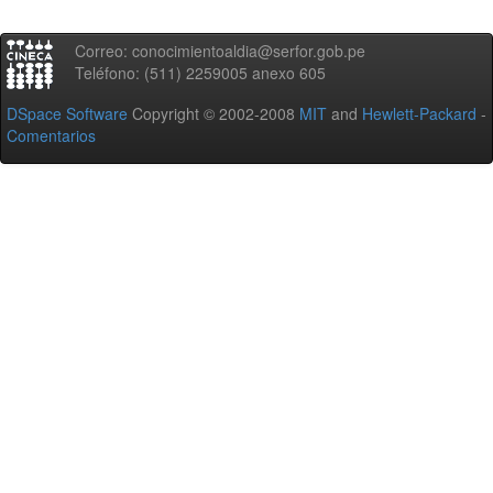
Correo: conocimientoaldia@serfor.gob.pe
Teléfono: (511) 2259005 anexo 605
DSpace Software
Copyright © 2002-2008
MIT
and
Hewlett-Packard
-
Comentarios