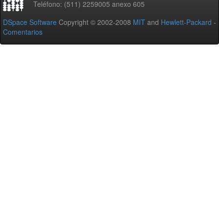
Teléfono: (511) 2259005 anexo 605
DSpace Software
Copyright © 2002-2008
MIT
and
Hewlett-Packard
-
Comentarios