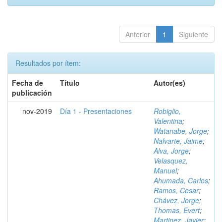
Anterior
1
Siguiente
Resultados por ítem:
Fecha de
Título
Autor(es)
publicación
nov-2019
Día 1 - Presentaciones
Robiglio,
Valentina
;
Watanabe, Jorge
;
Nalvarte, Jaime
;
Alva, Jorge
;
Velasquez,
Manuel
;
Ahumada, Carlos
;
Ramos, Cesar
;
Chávez, Jorge
;
Thomas, Evert
;
Martinez, Javier
;