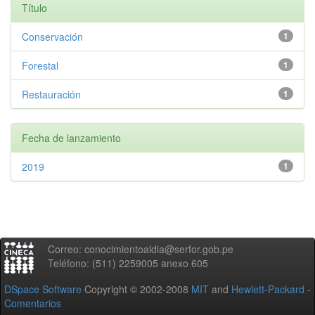
Título
Conservación
1
Forestal
1
Restauración
1
Fecha de lanzamiento
2019
1
Correo: conocimientoaldia@serfor.gob.pe
Teléfono: (511) 2259005 anexo 605
DSpace Software
Copyright © 2002-2008
MIT
and
Hewlett-Packard
-
Comentarios