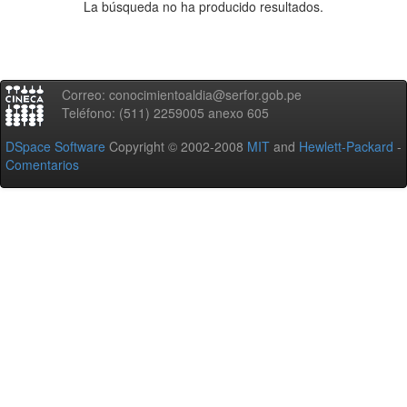
La búsqueda no ha producido resultados.
Correo: conocimientoaldia@serfor.gob.pe
Teléfono: (511) 2259005 anexo 605
DSpace Software
Copyright © 2002-2008
MIT
and
Hewlett-Packard
-
Comentarios