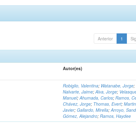
Anterior
1
Si
Autor(es)
Robiglio, Valentina
;
Watanabe, Jorge
;
Nalvarte, Jaime
;
Alva, Jorge
;
Velasqu
Manuel
;
Ahumada, Carlos
;
Ramos, C
Chávez, Jorge
;
Thomas, Evert
;
Martin
Javier
;
Gallardo, Mirella
;
Arroyo, Sand
Gómez, Alejandro
;
Ramos, Haydee