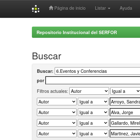
Página de inicio
Listar
Ayuda
Skip
navigation
Repositorio Institucional del SERFOR
Buscar
Buscar:
por
Filtros actuales: