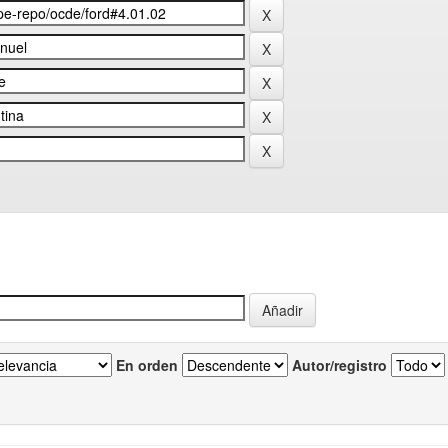
En orden
Autor/registro