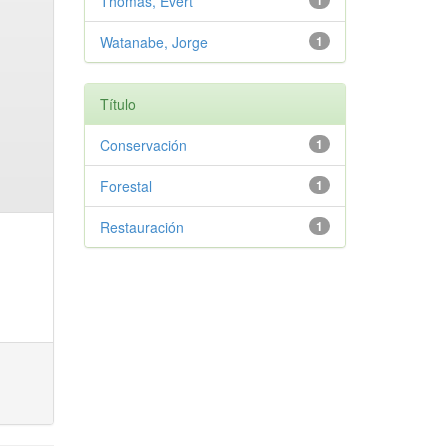
Thomas, Evert
1
Watanabe, Jorge
1
Título
Conservación
1
Forestal
1
Restauración
1