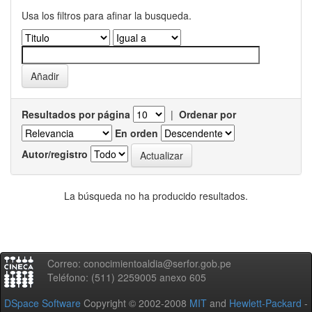
Usa los filtros para afinar la busqueda.
Resultados por página
|
Ordenar por
En orden
Autor/registro
La búsqueda no ha producido resultados.
Correo: conocimientoaldia@serfor.gob.pe
Teléfono: (511) 2259005 anexo 605
DSpace Software
Copyright © 2002-2008
MIT
and
Hewlett-Packard
-