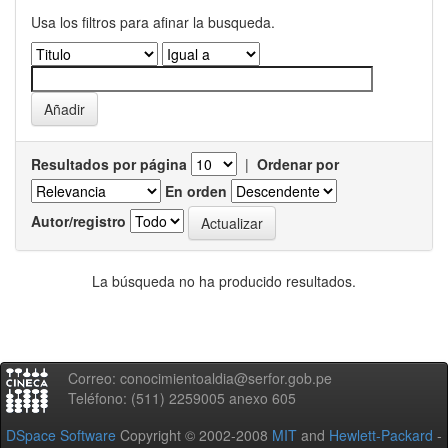
Usa los filtros para afinar la busqueda.
Resultados por página
|
Ordenar por
En orden
Autor/registro
La búsqueda no ha producido resultados.
Correo: conocimientoaldia@serfor.gob.pe
Teléfono: (511) 2259005 anexo 605
DSpace Software
Copyright © 2002-2008
MIT
and
Hewlett-Packard
-