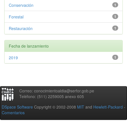
Conservación
1
Forestal
1
Restauración
1
Fecha de lanzamiento
2019
1
Correo: conocimientoaldia@serfor.gob.pe
Teléfono: (511) 2259005 anexo 605
DSpace Software
Copyright © 2002-2008
MIT
and
Hewlett-Packard
-
Comentarios