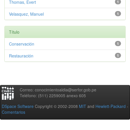
Thomas, Evert
1
Velasquez, Manuel
1
Título
Conservación
1
Restauración
1
Correo: conocimientoaldia@serfor.gob.pe
Teléfono: (511) 2259005 anexo 605
DSpace Software
Copyright © 2002-2008
MIT
and
Hewlett-Packard
-
Comentarios