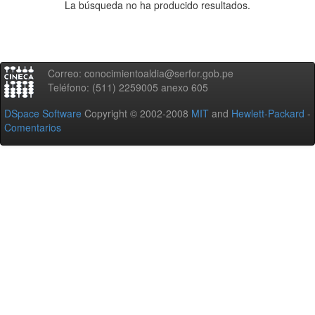
La búsqueda no ha producido resultados.
Correo: conocimientoaldia@serfor.gob.pe
Teléfono: (511) 2259005 anexo 605
DSpace Software
Copyright © 2002-2008
MIT
and
Hewlett-Packard
-
Comentarios