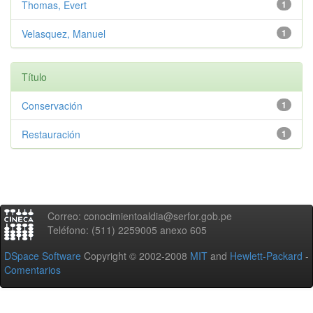
Thomas, Evert
1
Velasquez, Manuel
1
Título
Conservación
1
Restauración
1
Correo: conocimientoaldia@serfor.gob.pe
Teléfono: (511) 2259005 anexo 605
DSpace Software
Copyright © 2002-2008
MIT
and
Hewlett-Packard
-
Comentarios