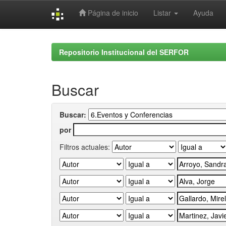
Página de inicio
Listar
Ayuda
Skip
navigation
Repositorio Institucional del SERFOR
Buscar
Buscar:
por
Filtros actuales: