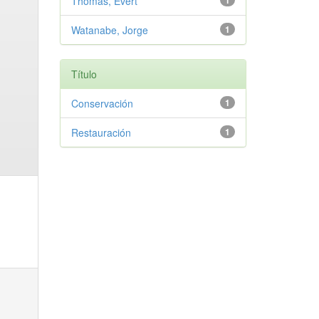
Thomas, Evert
1
Watanabe, Jorge
1
Título
Conservación
1
Restauración
1