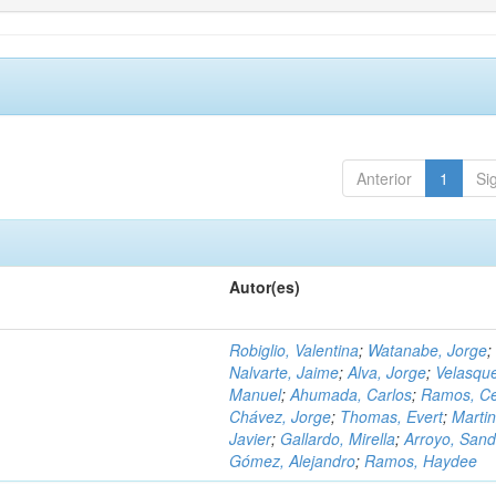
Anterior
1
Si
Autor(es)
Robiglio, Valentina
;
Watanabe, Jorge
;
Nalvarte, Jaime
;
Alva, Jorge
;
Velasqu
Manuel
;
Ahumada, Carlos
;
Ramos, C
Chávez, Jorge
;
Thomas, Evert
;
Martin
Javier
;
Gallardo, Mirella
;
Arroyo, Sand
Gómez, Alejandro
;
Ramos, Haydee