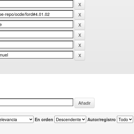
En orden
Autor/registro