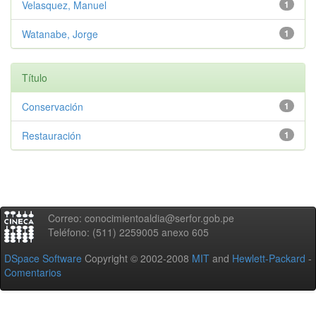
Velasquez, Manuel
1
Watanabe, Jorge
1
Título
Conservación
1
Restauración
1
Correo: conocimientoaldia@serfor.gob.pe
Teléfono: (511) 2259005 anexo 605
DSpace Software
Copyright © 2002-2008
MIT
and
Hewlett-Packard
-
Comentarios