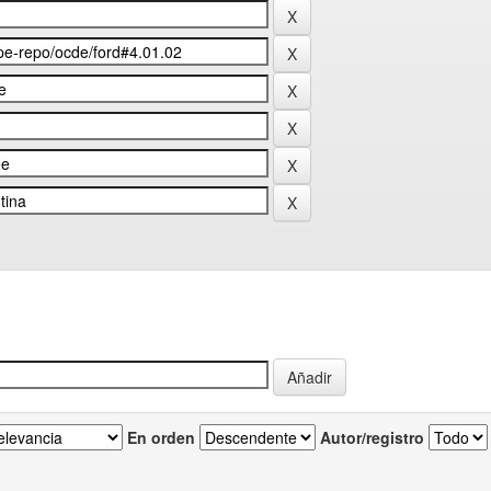
En orden
Autor/registro