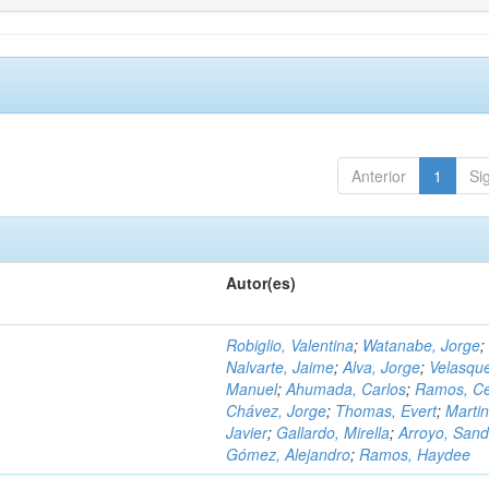
Anterior
1
Si
Autor(es)
Robiglio, Valentina
;
Watanabe, Jorge
;
Nalvarte, Jaime
;
Alva, Jorge
;
Velasqu
Manuel
;
Ahumada, Carlos
;
Ramos, C
Chávez, Jorge
;
Thomas, Evert
;
Martin
Javier
;
Gallardo, Mirella
;
Arroyo, Sand
Gómez, Alejandro
;
Ramos, Haydee