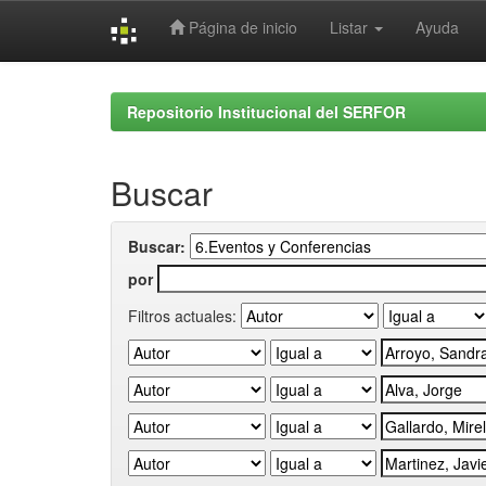
Página de inicio
Listar
Ayuda
Skip
navigation
Repositorio Institucional del SERFOR
Buscar
Buscar:
por
Filtros actuales: