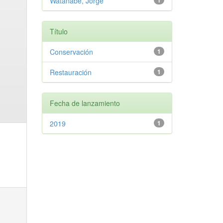
Watanabe, Jorge
1
Título
Conservación
1
Restauración
1
Fecha de lanzamiento
2019
1