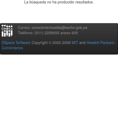
La búsqueda no ha producido resultados.
Correo: conocimientoaldia@serfor.gob.pe
Teléfono: (511) 2259005 anexo 605
DSpace Software
Copyright © 2002-2008
MIT
and
Hewlett-Packard
-
Comentarios