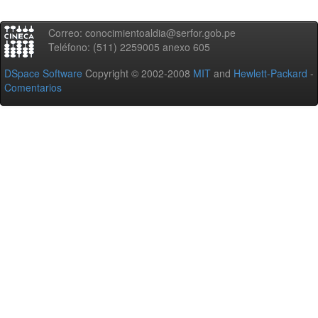
Correo: conocimientoaldia@serfor.gob.pe
Teléfono: (511) 2259005 anexo 605
DSpace Software
Copyright © 2002-2008
MIT
and
Hewlett-Packard
-
Comentarios