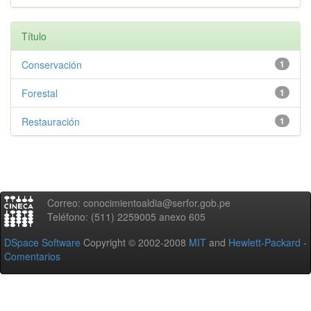
Título
Conservación
1
Forestal
1
Restauración
1
Correo: conocimientoaldia@serfor.gob.pe
Teléfono: (511) 2259005 anexo 605
DSpace Software
Copyright © 2002-2008
MIT
and
Hewlett-Packard
-
Comentarios