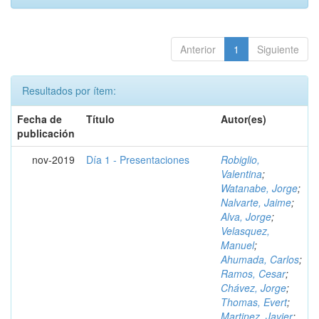
Anterior
1
Siguiente
Resultados por ítem:
Fecha de
Título
Autor(es)
publicación
nov-2019
Día 1 - Presentaciones
Robiglio,
Valentina
;
Watanabe, Jorge
;
Nalvarte, Jaime
;
Alva, Jorge
;
Velasquez,
Manuel
;
Ahumada, Carlos
;
Ramos, Cesar
;
Chávez, Jorge
;
Thomas, Evert
;
Martinez, Javier
;