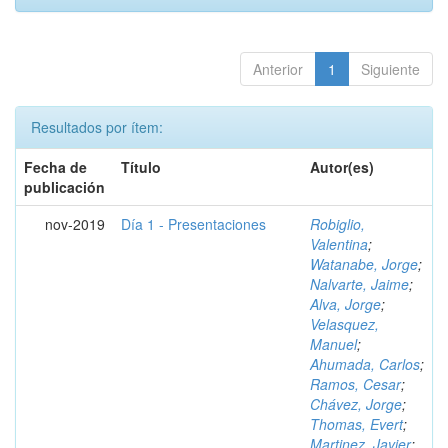
Anterior
1
Siguiente
Resultados por ítem:
Fecha de
Título
Autor(es)
publicación
nov-2019
Día 1 - Presentaciones
Robiglio,
Valentina
;
Watanabe, Jorge
;
Nalvarte, Jaime
;
Alva, Jorge
;
Velasquez,
Manuel
;
Ahumada, Carlos
;
Ramos, Cesar
;
Chávez, Jorge
;
Thomas, Evert
;
Martinez, Javier
;