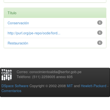
Título
Conservación
1
http://purl.org/pe-repo/ocde/ford...
1
Restauración
1
Correo: conocimientoaldia@serfor.gob.pe
Teléfono: (511) 2259005 anexo 605
DSpace Software
Copyright © 2002-2008
MIT
and
Hewlett-Packard
-
Comentarios