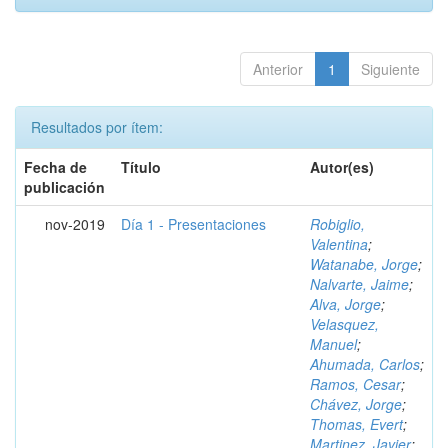
Anterior
1
Siguiente
Resultados por ítem:
Fecha de
Título
Autor(es)
publicación
nov-2019
Día 1 - Presentaciones
Robiglio,
Valentina
;
Watanabe, Jorge
;
Nalvarte, Jaime
;
Alva, Jorge
;
Velasquez,
Manuel
;
Ahumada, Carlos
;
Ramos, Cesar
;
Chávez, Jorge
;
Thomas, Evert
;
Martinez, Javier
;