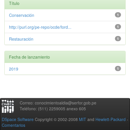
Título
Conservación
1
http://purl.org/pe-repo/ocde/ford...
1
Restauración
1
Fecha de lanzamiento
2019
1
Correo: conocimientoaldia@serfor.gob.pe
Teléfono: (511) 2259005 anexo 605
DSpace Software
Copyright © 2002-2008
MIT
and
Hewlett-Packard
-
Comentarios