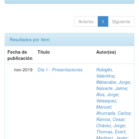
Anterior
1
Siguiente
Resultados por ítem:
Fecha de
Título
Autor(es)
publicación
nov-2019
Día 1 - Presentaciones
Robiglio,
Valentina
;
Watanabe, Jorge
;
Nalvarte, Jaime
;
Alva, Jorge
;
Velasquez,
Manuel
;
Ahumada, Carlos
;
Ramos, Cesar
;
Chávez, Jorge
;
Thomas, Evert
;
Martinez, Javier
;