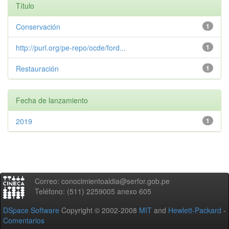
Título
Conservación
1
http://purl.org/pe-repo/ocde/ford...
1
Restauración
1
Fecha de lanzamiento
2019
1
Correo: conocimientoaldia@serfor.gob.pe
Teléfono: (511) 2259005 anexo 605
DSpace Software
Copyright © 2002-2008
MIT
and
Hewlett-Packard
-
Comentarios