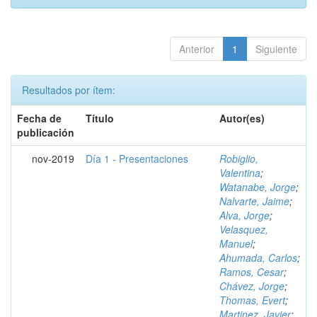
Anterior
1
Siguiente
Resultados por ítem:
Fecha de
Título
Autor(es)
publicación
nov-2019
Día 1 - Presentaciones
Robiglio,
Valentina
;
Watanabe, Jorge
;
Nalvarte, Jaime
;
Alva, Jorge
;
Velasquez,
Manuel
;
Ahumada, Carlos
;
Ramos, Cesar
;
Chávez, Jorge
;
Thomas, Evert
;
Martinez, Javier
;