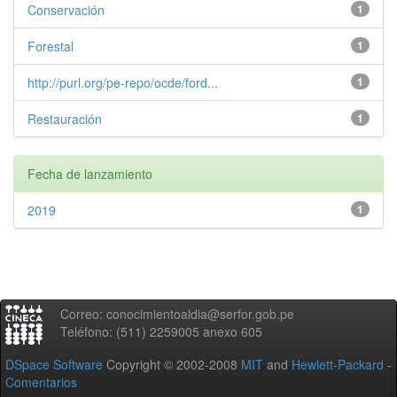
Conservación
1
Forestal
1
http://purl.org/pe-repo/ocde/ford...
1
Restauración
1
Fecha de lanzamiento
2019
1
Correo: conocimientoaldia@serfor.gob.pe
Teléfono: (511) 2259005 anexo 605
DSpace Software
Copyright © 2002-2008
MIT
and
Hewlett-Packard
-
Comentarios