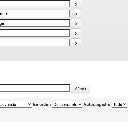
En orden
Autor/registro