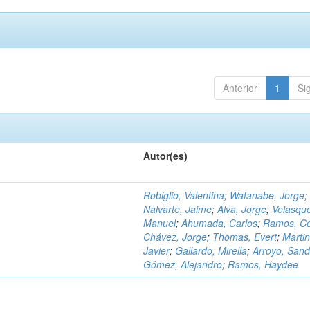
Anterior
1
Si
Autor(es)
Robiglio, Valentina
;
Watanabe, Jorge
;
Nalvarte, Jaime
;
Alva, Jorge
;
Velasqu
Manuel
;
Ahumada, Carlos
;
Ramos, C
Chávez, Jorge
;
Thomas, Evert
;
Martin
Javier
;
Gallardo, Mirella
;
Arroyo, Sand
Gómez, Alejandro
;
Ramos, Haydee