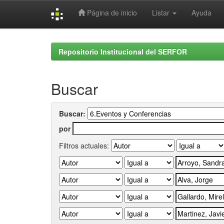
Página de inicio
Listar
Ayuda
Skip
navigation
Repositorio Institucional del SERFOR
Buscar
Buscar:
por
Filtros actuales: