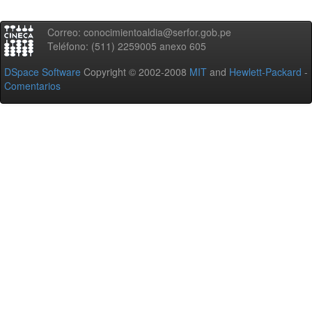
Correo: conocimientoaldia@serfor.gob.pe
Teléfono: (511) 2259005 anexo 605
DSpace Software
Copyright © 2002-2008
MIT
and
Hewlett-Packard
-
Comentarios