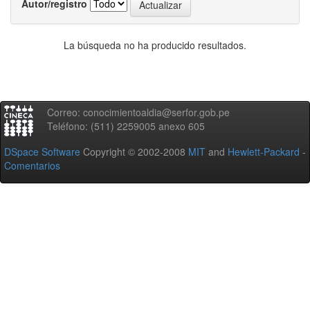
Autor/registro
La búsqueda no ha producido resultados.
Correo: conocimientoaldia@serfor.gob.pe
Teléfono: (511) 2259005 anexo 605
DSpace Software
Copyright © 2002-2008
MIT
and
Hewlett-Packard
-
Comentarios