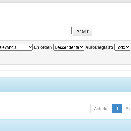
En orden
Autor/registro
Anterior
1
Si