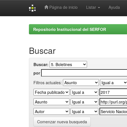
Página de inicio
Listar
Ayuda
Skip
navigation
Repositorio Institucional del SERFOR
Buscar
Buscar:
por
Filtros actuales:
Comenzar nueva busqueda