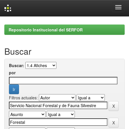
Skip
navigation
Repositorio Institucional del SERFOR
Buscar
Buscar:
por
Filtros actuales: